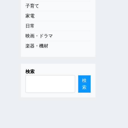
子育て
家電
日常
映画・ドラマ
楽器・機材
検索
検
索