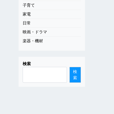
子育て
家電
日常
映画・ドラマ
楽器・機材
検索
検
索