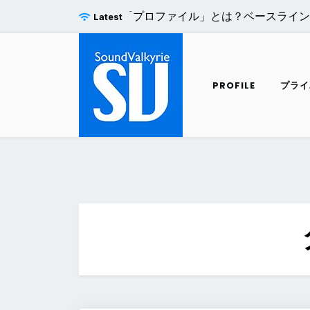
Skip
re Pro H.264エンコードの「プロファイル」とは？ベースラ
Latest
to
content
PROFILE
プライ