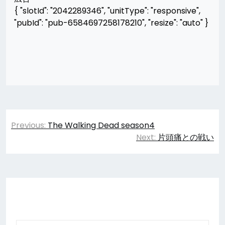
{ "slotId": "2042289346", "unitType": "responsive",
"pubId": "pub-6584697258178210", "resize": "auto" }
投
Previous:
The Walking Dead season4
稿
Next:
片頭痛との戦い
ナ
ビ
ゲ
ー