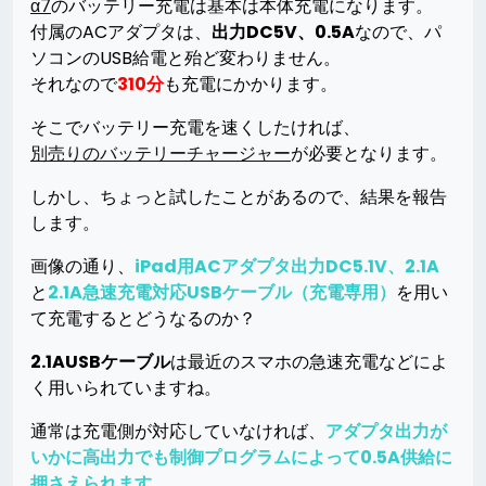
α7
のバッテリー充電は基本は本体充電になります。
付属のACアダプタは、
出力DC5V、0.5A
なので、パ
ソコンのUSB給電と殆ど変わりません。
それなので
310分
も充電にかかります。
そこでバッテリー充電を速くしたければ、
別売りのバッテリーチャージャー
が必要となります。
しかし、ちょっと試したことがあるので、結果を報告
します。
画像の通り、
iPad用ACアダプタ出力DC5.1V、2.1A
と
2.1A急速充電対応USBケーブル（充電専用）
を用い
て充電するとどうなるのか？
2.1AUSBケーブル
は最近のスマホの急速充電などによ
く用いられていますね。
通常は充電側が対応していなければ、
アダプタ出力が
いかに高出力でも制御プログラムによって0.5A供給に
押さえられます。