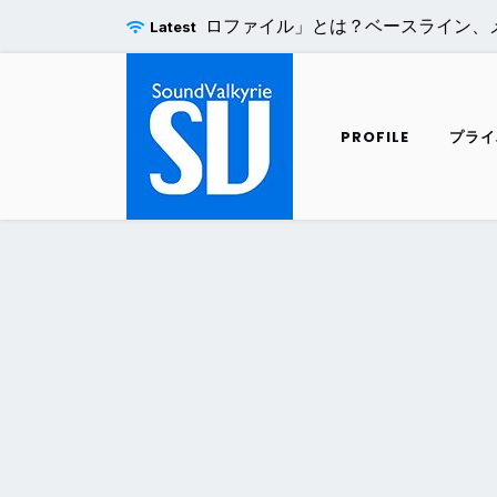
Skip
ro H.264エンコードの「プロファイル」とは？ベースライン、メイ
Latest
to
content
PROFILE
プライ