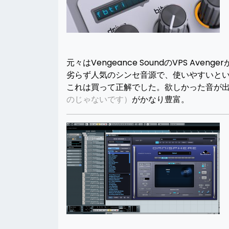
元々はVengeance SoundのVPS A
劣らず人気のシンセ音源で、使いやすいと
これは買って正解でした。欲しかった音が
のじゃないです）
がかなり豊富。