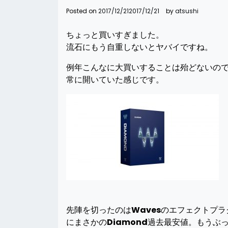
Posted on
2017/12/21
2017/12/21
by
atsushi
ちょっと買いすぎました。
流石にもう自重しないとヤバイですね。
例年こんなに大買いすることは殆どないの
常に開いていた感じです。
先陣を切ったのは
Waves
のエフェクトプラグ
にまさかの
Diamond
過去最安値。もうぶ