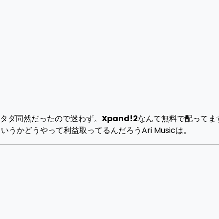
。
とタダ同然だったので迷わず。
Xpand!2
なんて無料で配ってま
うかどうやって利益取ってるんだろうAri Musicは。