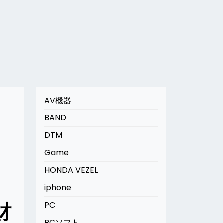
AV機器
BAND
DTM
Game
HONDA VEZEL
iphone
財
PC
PCソフト