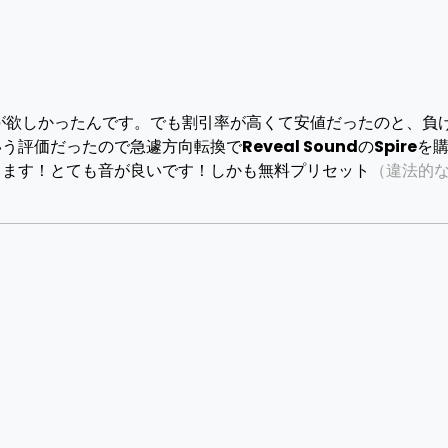
vengerが欲しかったんです。でも割引率が高くて安値だったのと、負
いう評価だったので急遽方向転換で
Reveal Sound
の
Spire
を
出ます！とても音が良いです！しかも無料プリセット
（違法的