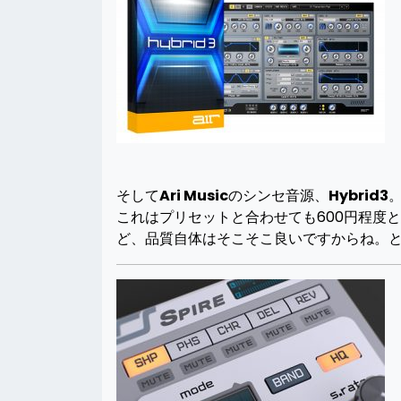
そして
Ari Music
のシンセ音源、
Hybrid3
これはプリセットと合わせても600円程度
ど、品質自体はそこそこ良いですからね。とい