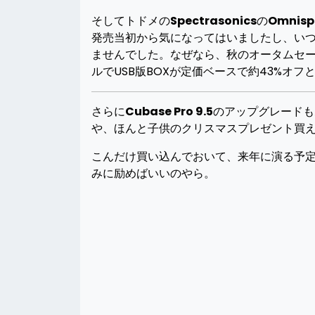
そしてトドメの
Spectrasonics
の
Omnisp
発売当初から気になってはいましたし、い
ませんでした。なぜなら、秋のオータムセー
ルでUSB版BOXが定価ベースで約43%オ
さらに
Cubase Pro 9.5
のアップグレードも
や、ほんと子供のクリスマスプレゼント買
こんだけ買い込んでおいて、来年に演る予
みに励めばいいのやら。