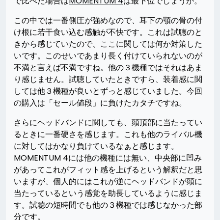
で比べた場合は
MOMENTUM 4
は最下位でしょうか。
この中では一番側圧が強めなので、耳下の顎の骨の付
け根に若干食い込む感触が不快です。これは試聴のと
きから感じていたので、ここに関しては何か対策した
いです。このせいであまり長く付けていられないのが
不満と言えば不満ですね。他の３機種ではそれはあま
り感じません。試聴していたときですら、装着感に関
しては他３機種が良いとずっと感じていました。今回
の購入は「セール値段」に負けたカタチですね。
さらにヘッドバンドに関しても、頭頂部に当たってい
るときに一番硬さを感じます。これも他のライバル機
に対してはかなり負けているなぁと感じます。
MOMENTUM 4には他の機種には無い、中央部に凹み
があってこれがフィット感を上げるという解釈だと思
いますが、個人的にはこれが逆にヘッドバンドが頭に
当たっているという感覚を助長しているように感じま
す。試聴の短時間でも他の３機種では感じなかった部
分です。