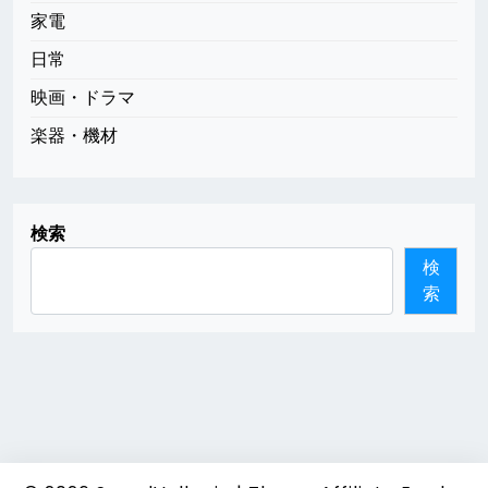
家電
日常
映画・ドラマ
楽器・機材
検索
検
索