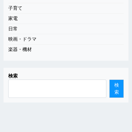
子育て
家電
日常
映画・ドラマ
楽器・機材
検索
検
索