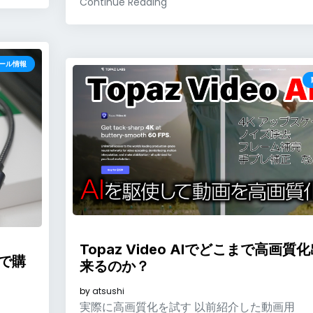
Continue Reading
ール情報
Topaz Video AIでどこまで高画質
3で購
来るのか？
by
atsushi
実際に高画質化を試す 以前紹介した動画用