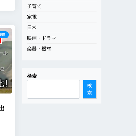
子育て
家電
日常
動画
映画・ドラマ
楽器・機材
検索
検
索
化出