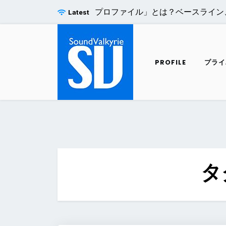
Skip
e Pro H.264エンコードの「プロファイル」とは？ベースライン
Latest
to
content
PROFILE
プライ
タ