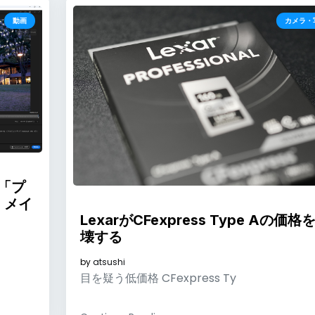
動画
カメラ・
の「プ
、メイ
LexarがCFexpress Type Aの価格
壊する
by
atsushi
目を疑う低価格 CFexpress Ty